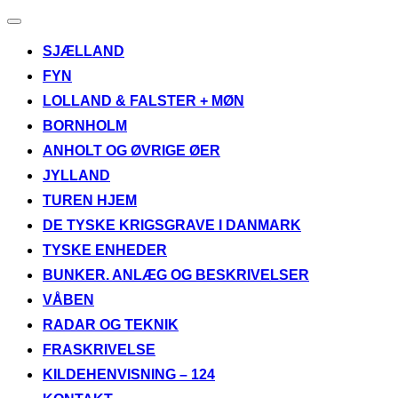
Slå
navigation
SJÆLLAND
til/fra
FYN
LOLLAND & FALSTER + MØN
BORNHOLM
ANHOLT OG ØVRIGE ØER
JYLLAND
TUREN HJEM
DE TYSKE KRIGSGRAVE I DANMARK
TYSKE ENHEDER
BUNKER. ANLÆG OG BESKRIVELSER
VÅBEN
RADAR OG TEKNIK
FRASKRIVELSE
KILDEHENVISNING – 124