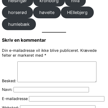
helsingør
kronborg
nivå
horserød
høvelte
HEllebjerg
humlebæk
Skriv en kommentar
Din e-mailadresse vil ikke blive publiceret.
Krævede
felter er markeret med
*
Besked:
Navn:
E-mailadresse
Websted: