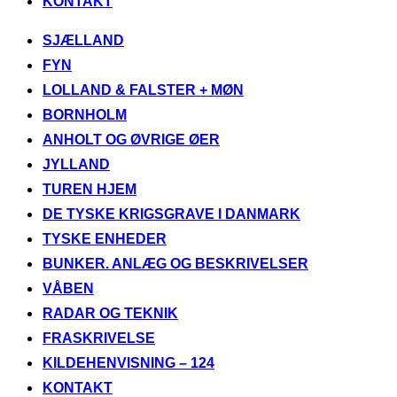
KONTAKT
Videre
SJÆLLAND
til
FYN
indhold
LOLLAND & FALSTER + MØN
BORNHOLM
ANHOLT OG ØVRIGE ØER
JYLLAND
TUREN HJEM
DE TYSKE KRIGSGRAVE I DANMARK
TYSKE ENHEDER
BUNKER. ANLÆG OG BESKRIVELSER
VÅBEN
RADAR OG TEKNIK
FRASKRIVELSE
KILDEHENVISNING – 124
KONTAKT