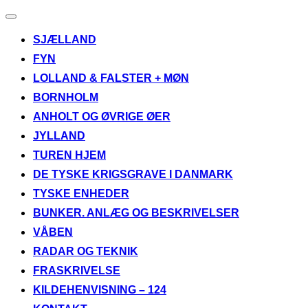
Slå
navigation
SJÆLLAND
til/fra
FYN
LOLLAND & FALSTER + MØN
BORNHOLM
ANHOLT OG ØVRIGE ØER
JYLLAND
TUREN HJEM
DE TYSKE KRIGSGRAVE I DANMARK
TYSKE ENHEDER
BUNKER. ANLÆG OG BESKRIVELSER
VÅBEN
RADAR OG TEKNIK
FRASKRIVELSE
KILDEHENVISNING – 124