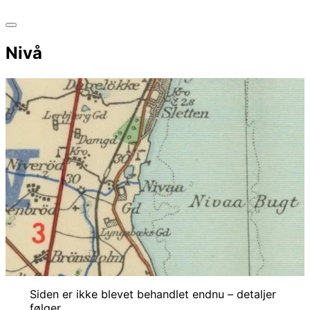
Slå
navigation
Nivå
i
sidekolonne
til/fra
Siden er ikke blevet behandlet endnu – detaljer
følger.