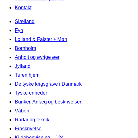
Kontakt
Videre
Sjælland
til
Fyn
indhold
Lolland & Falster + Møn
Bornholm
Anholt og øvrige øer
Jylland
Turen hjem
De tyske krigsgrave i Danmark
Tyske enheder
Bunker. Anlæg og beskrivelser
Våben
Radar og teknik
Fraskrivelse
Kildehenvisning – 124