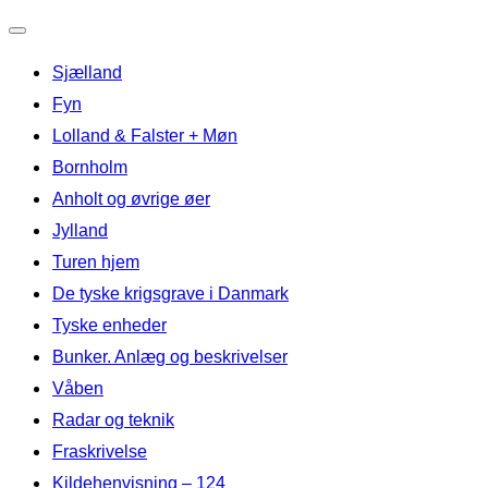
Slå
Sjælland
navigation
til/fra
Fyn
Lolland & Falster + Møn
Bornholm
Anholt og øvrige øer
Jylland
Turen hjem
De tyske krigsgrave i Danmark
Tyske enheder
Bunker. Anlæg og beskrivelser
Våben
Radar og teknik
Fraskrivelse
Kildehenvisning – 124