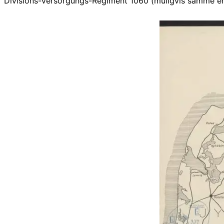
Divisions-Versorgungs-Regiment 1060 (muligvis samme enh