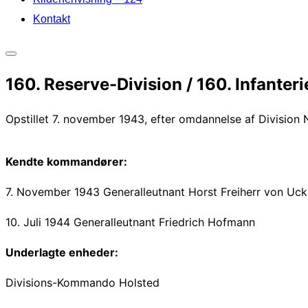
Kontakt
Slå
160. Reserve-Division / 160. Infanteri
navigation
i
Opstillet 7. november 1943, efter omdannelse af Division Nr
sidekolonne
til/fra
Kendte kommandører:
7. November 1943 Generalleutnant Horst Freiherr von Uc
10. Juli 1944 Generalleutnant Friedrich Hofmann
Underlagte enheder:
Divisions-Kommando Holsted