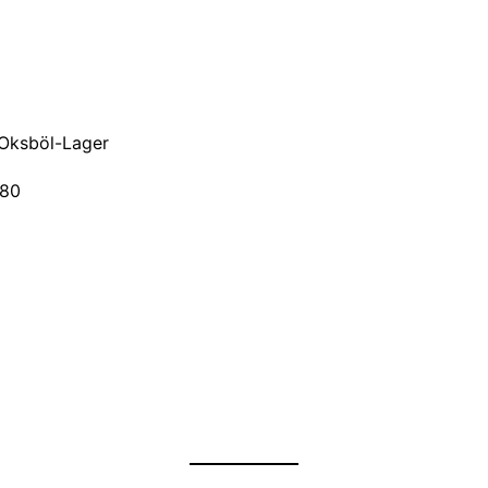
 Oksböl-Lager
280