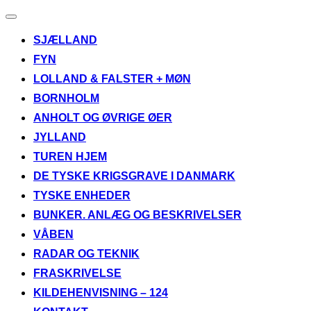
Slå
navigation
SJÆLLAND
til/fra
FYN
LOLLAND & FALSTER + MØN
BORNHOLM
ANHOLT OG ØVRIGE ØER
JYLLAND
TUREN HJEM
DE TYSKE KRIGSGRAVE I DANMARK
TYSKE ENHEDER
BUNKER. ANLÆG OG BESKRIVELSER
VÅBEN
RADAR OG TEKNIK
FRASKRIVELSE
KILDEHENVISNING – 124