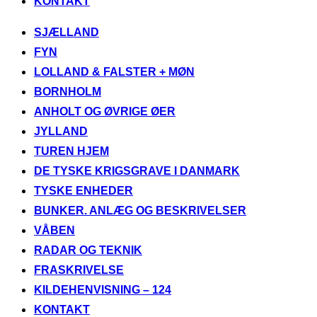
KONTAKT
Videre
SJÆLLAND
til
FYN
indhold
LOLLAND & FALSTER + MØN
BORNHOLM
ANHOLT OG ØVRIGE ØER
JYLLAND
TUREN HJEM
DE TYSKE KRIGSGRAVE I DANMARK
TYSKE ENHEDER
BUNKER. ANLÆG OG BESKRIVELSER
VÅBEN
RADAR OG TEKNIK
FRASKRIVELSE
KILDEHENVISNING – 124
KONTAKT