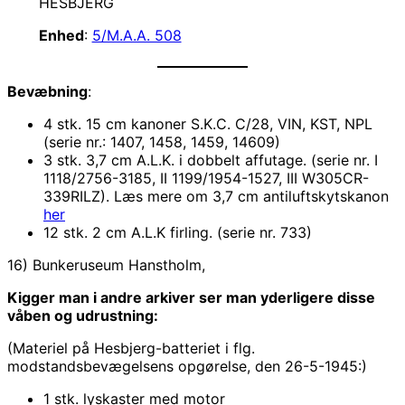
HESBJERG
Enhed
:
5/M.A.A. 508
Bevæbning
:
4 stk. 15 cm kanoner S.K.C. C/28, VIN, KST, NPL
(serie nr.: 1407, 1458, 1459, 14609)
3 stk. 3,7 cm A.L.K. i dobbelt affutage. (serie nr. I
1118/2756-3185, II 1199/1954-1527, III W305CR-
339RILZ). Læs mere om 3,7 cm antiluftskytskanon
her
12 stk. 2 cm A.L.K firling. (serie nr. 733)
16) Bunkeruseum Hanstholm,
Kigger man i andre arkiver ser man yderligere disse
våben og udrustning:
(Materiel på Hesbjerg-batteriet i flg.
modstandsbevægelsens opgørelse, den 26-5-1945:)
1 stk. lyskaster med motor