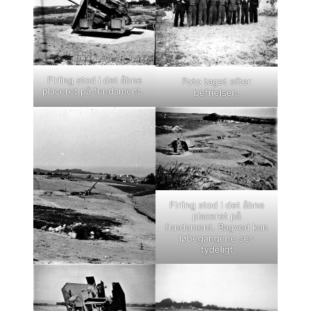
Firling stod i det åbne
Foto taget efter
placeret på fundament.
befrielsen.
Firling stod i det åbne
placeret på
fundament. Bagved kan
løbegangene ses
tydeligt