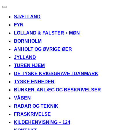
Slå
navigation
SJÆLLAND
til/fra
FYN
LOLLAND & FALSTER + MØN
BORNHOLM
ANHOLT OG ØVRIGE ØER
JYLLAND
TUREN HJEM
DE TYSKE KRIGSGRAVE I DANMARK
TYSKE ENHEDER
BUNKER. ANLÆG OG BESKRIVELSER
VÅBEN
RADAR OG TEKNIK
FRASKRIVELSE
KILDEHENVISNING – 124