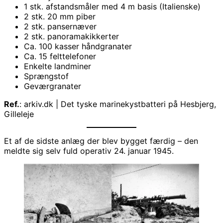
1 stk. afstandsmåler med 4 m basis (Italienske)
2 stk. 20 mm piber
2 stk. pansernæver
2 stk. panoramakikkerter
Ca. 100 kasser håndgranater
Ca. 15 felttelefoner
Enkelte landminer
Sprængstof
Geværgranater
Ref.
: arkiv.dk | Det tyske marinekystbatteri på Hesbjerg,
Gilleleje
Et af de sidste anlæg der blev bygget færdig – den
meldte sig selv fuld operativ 24. januar 1945.