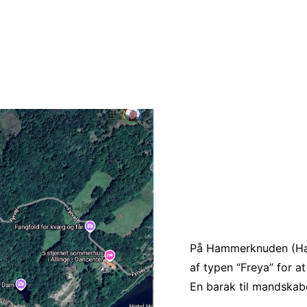
På Hammerknuden (Ham
af typen “Freya” for 
En barak til mandskab