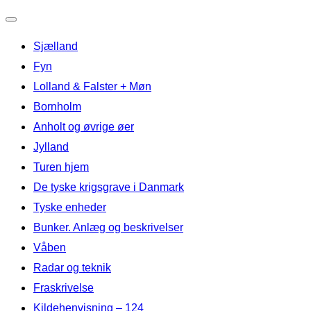
Slå
Sjælland
navigation
til/fra
Fyn
Lolland & Falster + Møn
Bornholm
Anholt og øvrige øer
Jylland
Turen hjem
De tyske krigsgrave i Danmark
Tyske enheder
Bunker. Anlæg og beskrivelser
Våben
Radar og teknik
Fraskrivelse
Kildehenvisning – 124