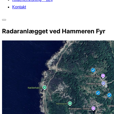
Kontakt
Slå
Radaranlægget ved Hammeren Fyr
navigation
i
sidekolonne
til/fra