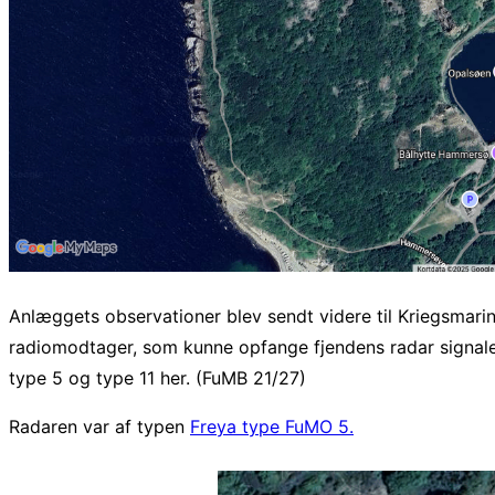
Anlæggets observationer blev sendt videre til Kriegsmari
radiomodtager, som kunne opfange fjendens radar signale
type 5 og type 11 her. (FuMB 21/27)
Radaren var af typen
Freya type FuMO 5.