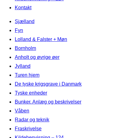
Kontakt
Videre
Sjælland
til
Fyn
indhold
Lolland & Falster + Møn
Bornholm
Anholt og øvrige øer
Jylland
Turen hjem
De tyske krigsgrave i Danmark
Tyske enheder
Bunker. Anlæg og beskrivelser
Våben
Radar og teknik
Fraskrivelse
Kildehenvisning – 124