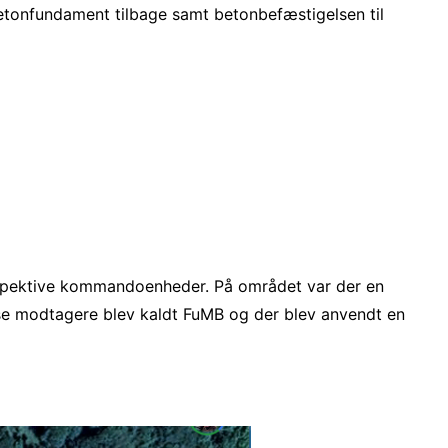
betonfundament tilbage samt betonbefæstigelsen til
 respektive kommandoenheder. På området var der en
sse modtagere blev kaldt FuMB og der blev anvendt en