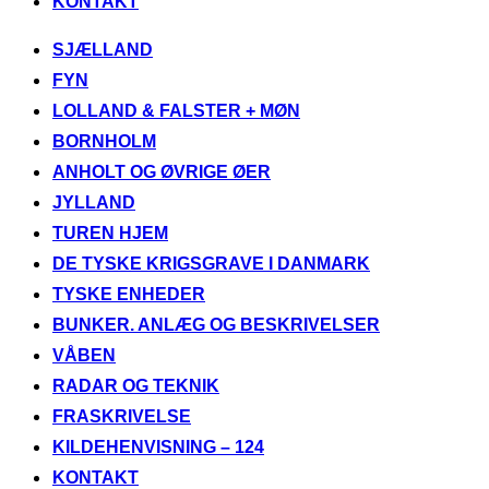
KONTAKT
Videre
SJÆLLAND
til
FYN
indhold
LOLLAND & FALSTER + MØN
BORNHOLM
ANHOLT OG ØVRIGE ØER
JYLLAND
TUREN HJEM
DE TYSKE KRIGSGRAVE I DANMARK
TYSKE ENHEDER
BUNKER. ANLÆG OG BESKRIVELSER
VÅBEN
RADAR OG TEKNIK
FRASKRIVELSE
KILDEHENVISNING – 124
KONTAKT