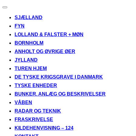
Slå
navigation
SJÆLLAND
til/fra
FYN
LOLLAND & FALSTER + MØN
BORNHOLM
ANHOLT OG ØVRIGE ØER
JYLLAND
TUREN HJEM
DE TYSKE KRIGSGRAVE I DANMARK
TYSKE ENHEDER
BUNKER. ANLÆG OG BESKRIVELSER
VÅBEN
RADAR OG TEKNIK
FRASKRIVELSE
KILDEHENVISNING – 124