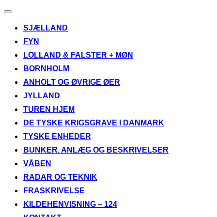
Slå
navigation
SJÆLLAND
til/fra
FYN
LOLLAND & FALSTER + MØN
BORNHOLM
ANHOLT OG ØVRIGE ØER
JYLLAND
TUREN HJEM
DE TYSKE KRIGSGRAVE I DANMARK
TYSKE ENHEDER
BUNKER. ANLÆG OG BESKRIVELSER
VÅBEN
RADAR OG TEKNIK
FRASKRIVELSE
KILDEHENVISNING – 124