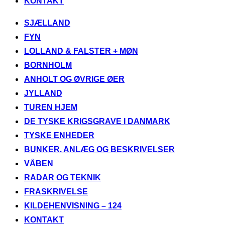
KONTAKT
Videre
SJÆLLAND
til
FYN
indhold
LOLLAND & FALSTER + MØN
BORNHOLM
ANHOLT OG ØVRIGE ØER
JYLLAND
TUREN HJEM
DE TYSKE KRIGSGRAVE I DANMARK
TYSKE ENHEDER
BUNKER. ANLÆG OG BESKRIVELSER
VÅBEN
RADAR OG TEKNIK
FRASKRIVELSE
KILDEHENVISNING – 124
KONTAKT