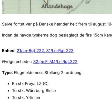
Selve fortet var på Danske hænder helt frem til august 194
Inden da havde tyskerne dog beslaglagt de fire 15cm kano
Enhed
:
21/Ln-Rgt 222, 31/Ln-Rgt 222
Øvrige enheder:
32.(m.Fl.M.)/Ln.Rgt.222
Type
: Flugmeldemess Stellung 2. ordnung
En stk Freya LZ (C)
To stk. Würzburg Riese
To stk. Y-linien