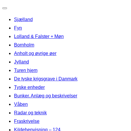
Slå
Sjælland
navigation
til/fra
Fyn
Lolland & Falster + Møn
Bornholm
Anholt og øvrige øer
Jylland
Turen hjem
De tyske krigsgrave i Danmark
Tyske enheder
Bunker. Anlæg og beskrivelser
Våben
Radar og teknik
Fraskrivelse
Kildehenvisning – 124