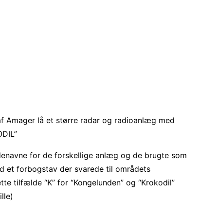
af Amager lå et større radar og radioanlæg med
ODIL”
enavne for de forskellige anlæg og de brugte som
 et forbogstav der svarede til områdets
tte tilfælde “K” for “Kongelunden” og “Krokodil”
lle)