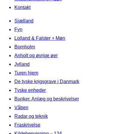
Kontakt
Videre
Sjælland
til
Fyn
indhold
Lolland & Falster + Møn
Bornholm
Anholt og øvrige øer
Jylland
Turen hjem
De tyske krigsgrave i Danmark
Tyske enheder
Bunker. Anlæg og beskrivelser
Våben
Radar og teknik
Fraskrivelse
Kildehenvisning – 124