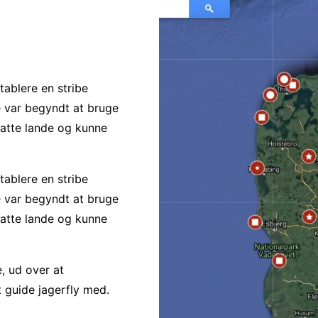
tablere en stribe
de var begyndt at bruge
satte lande og kunne
tablere en stribe
de var begyndt at bruge
satte lande og kunne
, ud over at
t guide jagerfly med.