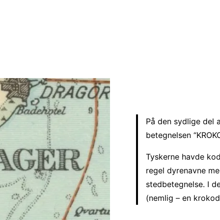
På den sydlige del 
betegnelsen “KROK
Tyskerne havde kod
regel dyrenavne med
stedbetegnelse. I de
(nemlig – en krokodi