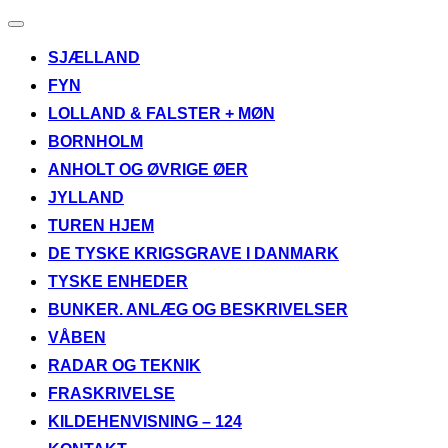
Slå
navigation
SJÆLLAND
til/fra
FYN
LOLLAND & FALSTER + MØN
BORNHOLM
ANHOLT OG ØVRIGE ØER
JYLLAND
TUREN HJEM
DE TYSKE KRIGSGRAVE I DANMARK
TYSKE ENHEDER
BUNKER. ANLÆG OG BESKRIVELSER
VÅBEN
RADAR OG TEKNIK
FRASKRIVELSE
KILDEHENVISNING – 124