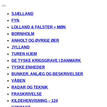
Slå
navigation
SJÆLLAND
til/fra
FYN
LOLLAND & FALSTER + MØN
BORNHOLM
ANHOLT OG ØVRIGE ØER
JYLLAND
TUREN HJEM
DE TYSKE KRIGSGRAVE I DANMARK
TYSKE ENHEDER
BUNKER. ANLÆG OG BESKRIVELSER
VÅBEN
RADAR OG TEKNIK
FRASKRIVELSE
KILDEHENVISNING – 124