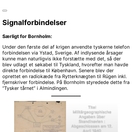
Slå
navigation
Signalforbindelser
i
sidekolonne
til/fra
Særligt for Bornholm:
Under den første del af krigen anvendte tyskerne telefon
forbindelsen via Ystad, Sverige. Af indlysende årsager
kunne man naturligvis ikke forstætte med det, så der
blev udlagt et søkabel til Tyskland, hvorefter man havde
direkte forbindelse til København. Senere blev der
oprettet en radiokæde fra Rytterknægten til Rügen inkl.
fjernskriver forbindelse. På Bornholm styredede dette fra
“Tysker tårnet” i Almindingen.
Titel
Militärgeographische
Angaben über
Skandinavien :
Abgeschlossen am 12.
April 1940