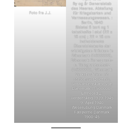
By og år Generalstab
des Heeres. Abteilung
Foto fra J.J.
für Kriegskarten und
Vermessungswesen. :
Berlin, 1940
Sidetal 5 kort og 1
teksthefte i etui (22 x
15 cm) ; 22 x 15 cm
Indholdsnote
Übersichtskarte der
wichtigsten Brücken in
Dänemark (1:500000),
Dänemark Fernsprech-
u. Telegraphennetz
(1:500000), Dänemark
Verkehrslinien mit
stationsverzeichnis,
Verwaltungskarte von
Dänemark (1:500000)
Emneord 2.
Verdenskrig 1939-1945
9. April 1940
Weserübung Danmark
Færøerne Danmark
1900-45