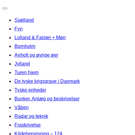
Slå
Sjælland
navigation
til/fra
Fyn
Lolland & Falster + Møn
Bornholm
Anholt og øvrige øer
Jylland
Turen hjem
De tyske krigsgrave i Danmark
Tyske enheder
Bunker. Anlæg og beskrivelser
Våben
Radar og teknik
Fraskrivelse
Kildehenvisning – 124