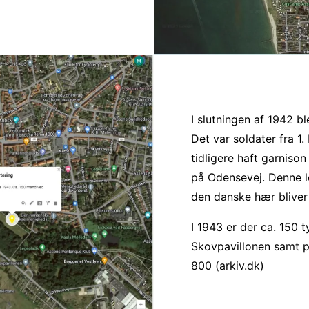
I slutningen af 1942 b
Det var soldater fra 1
tidligere haft garnison 
på Odensevej. Denne le
den danske hær bliver
I 1943 er der ca. 150 t
Skovpavillonen samt på
800 (arkiv.dk)