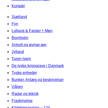
Kontakt
Videre
Sjælland
til
Fyn
indhold
Lolland & Falster + Møn
Bornholm
Anholt og øvrige øer
Jylland
Turen hjem
De tyske krigsgrave i Danmark
Tyske enheder
Bunker. Anlæg og beskrivelser
Våben
Radar og teknik
Fraskrivelse
Kildehenvisning – 124