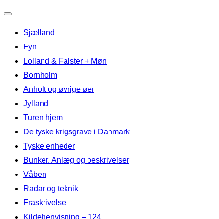
Slå
Sjælland
navigation
til/fra
Fyn
Lolland & Falster + Møn
Bornholm
Anholt og øvrige øer
Jylland
Turen hjem
De tyske krigsgrave i Danmark
Tyske enheder
Bunker. Anlæg og beskrivelser
Våben
Radar og teknik
Fraskrivelse
Kildehenvisning – 124