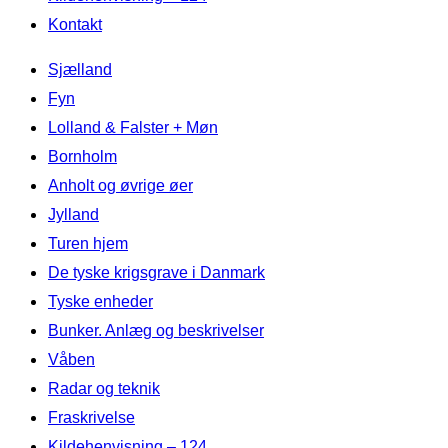
Kontakt
Videre
Sjælland
til
Fyn
indhold
Lolland & Falster + Møn
Bornholm
Anholt og øvrige øer
Jylland
Turen hjem
De tyske krigsgrave i Danmark
Tyske enheder
Bunker. Anlæg og beskrivelser
Våben
Radar og teknik
Fraskrivelse
Kildehenvisning – 124