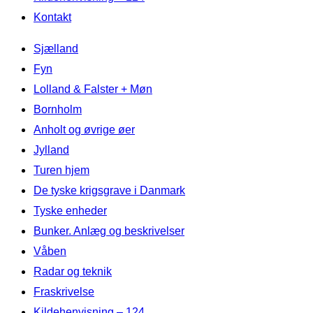
Kontakt
Videre
Sjælland
til
Fyn
indhold
Lolland & Falster + Møn
Bornholm
Anholt og øvrige øer
Jylland
Turen hjem
De tyske krigsgrave i Danmark
Tyske enheder
Bunker. Anlæg og beskrivelser
Våben
Radar og teknik
Fraskrivelse
Kildehenvisning – 124