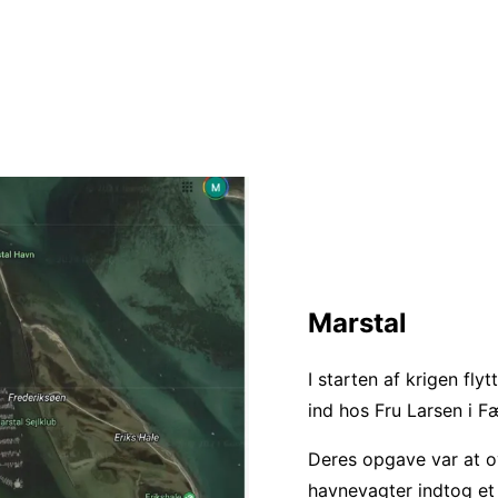
Marstal
I starten af krigen fl
ind hos Fru Larsen i 
Deres opgave var at o
havnevagter indtog e