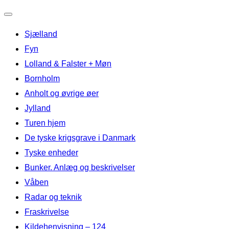
Slå
Sjælland
navigation
til/fra
Fyn
Lolland & Falster + Møn
Bornholm
Anholt og øvrige øer
Jylland
Turen hjem
De tyske krigsgrave i Danmark
Tyske enheder
Bunker. Anlæg og beskrivelser
Våben
Radar og teknik
Fraskrivelse
Kildehenvisning – 124