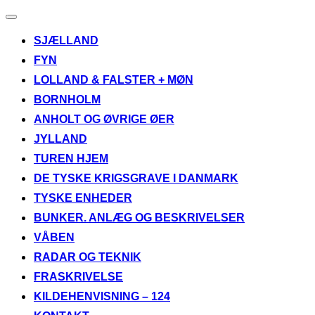
Slå
navigation
SJÆLLAND
til/fra
FYN
LOLLAND & FALSTER + MØN
BORNHOLM
ANHOLT OG ØVRIGE ØER
JYLLAND
TUREN HJEM
DE TYSKE KRIGSGRAVE I DANMARK
TYSKE ENHEDER
BUNKER. ANLÆG OG BESKRIVELSER
VÅBEN
RADAR OG TEKNIK
FRASKRIVELSE
KILDEHENVISNING – 124