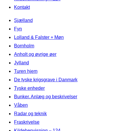
Kontakt
Videre
Sjælland
til
Fyn
indhold
Lolland & Falster + Møn
Bornholm
Anholt og øvrige øer
Jylland
Turen hjem
De tyske krigsgrave i Danmark
Tyske enheder
Bunker. Anlæg og beskrivelser
Våben
Radar og teknik
Fraskrivelse
Kildehenvisning – 124