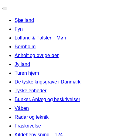
Slå
Sjælland
navigation
til/fra
Fyn
Lolland & Falster + Møn
Bornholm
Anholt og øvrige øer
Jylland
Turen hjem
De tyske krigsgrave i Danmark
Tyske enheder
Bunker. Anlæg og beskrivelser
Våben
Radar og teknik
Fraskrivelse
Kildehenvisning – 124